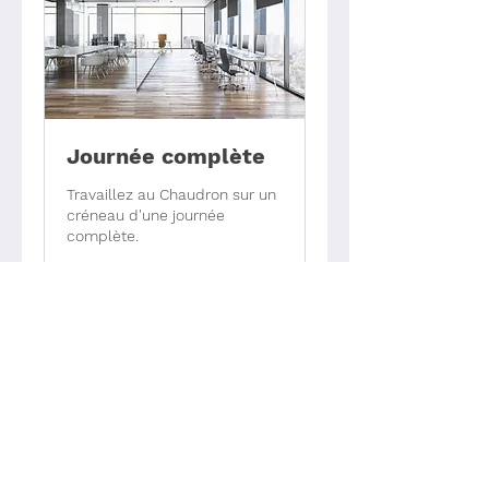
Journée complète
Travaillez au Chaudron sur un
créneau d'une journée
complète.
8 h
À
À partir de 24 €
partir
de
24
euros
Réserver
Découvrir les formules